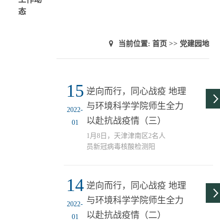
态
当前位置:
首页
>>
党建园地
15
逆向而行，同心战疫 地理
与环境科学学院师生全力
2022-
以赴抗战疫情（三）
01
1月8日，天津津南区2名人
员新冠病毒核酸检测阳
性，天津正式拉开迎战奥
密克戎的帷幕。紧要关
14
头，为深入贯彻习近平总
逆向而行，同心战疫 地理
书记关于疫情防控的重要
与环境科学学院师生全力
指示批示精神和市委组织
2022-
部《关于在疫情防控中进
以赴抗战疫情（二）
01