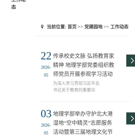
态
当前位置:
首页
>>
党建园地
>>
工作动态
22
传承校史文脉 弘扬教育家
精神 地理学部党委组织教
2026-
师党员开展参观学习活动
05
为深入学习贯彻习近平总
书记关于教育的重要论
述，扎实推进树立和践行
正确政绩观学习教育，传
03
承学校办学文脉，厚植教
地理学部举办守护北大港
育家精神，强化教师党员
湿地“空中精灵”志愿服务
党性修养与责任担当，5月
2026-
14日，地理学部党委组织
活动暨第三届地理文化节
05