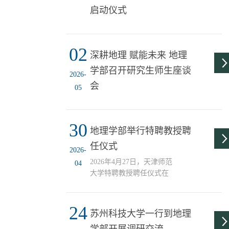
教师党员赴校史馆、教育
启动仪式
家精神培育弘扬研究实践
中心开展主题参观学习活
动，重温校史记忆，感悟
师者初心。 参观过程中，
02
深耕地理 赋能未来 地理
地理学部2404班讲解员林
学部召开研究生师生座谈
雅涵结合校史馆展陈内
2026-
容，详细讲述了学校的发
会
05
展脉络、办学成就和优良
传统。她从学校前身的创
业...
30
地理学部举行特聘教授聘
任仪式
2026-
2026年4月27日，天津师范
04
大学特聘教授聘任仪式在
博理楼A415顺利举行。校
党委常委、副校长白学军
24
出席仪式，为范生宏、张
苏州科技大学一行到地理
志军两位专家颁发特聘教