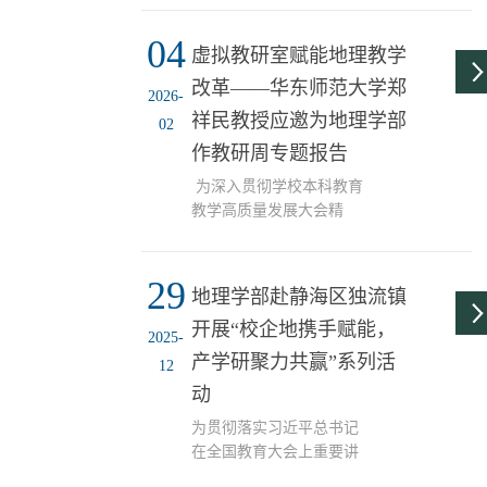
现女教师自信优雅、多元
期生活及新学期规划。“一
04
发展的别样风采，进一步
路返校还顺利吗？路上辛
虚拟教研室赋能地理教学
营造尊重关爱女教师的良
苦了。”“宿舍住得还习惯
改革——华东师范大学郑
好氛围，3月5日下午，地
吗？生活上有没有什么困
2026-
理学部在博理楼A区一楼
祥民教授应邀为地理学部
难？”每一句问候温暖真
02
大厅开展“师者芳华·衣韵
挚。同时，老师们叮...
作教研周专题报告
飞扬”女教师风采秀活动。
伴随着动感的音乐节拍，
为深入贯彻学校本科教育
风采秀正式拉开帷幕。平
教学高质量发展大会精
日里手持粉笔、立于讲台
神，落实有组织教研要
的女教师们，此刻两两结
求，根据2025-2026学年第
合，踏着轻快的步伐款款
29
一学期教研周工作安排，
地理学部赴静海区独流镇
而来。她们或优雅知性，
地理学部于1月19日上午特
开展“校企地携手赋能，
或活力四射，或端庄大
邀华东师范大学光华书院
2025-
气，在自信展示着身姿...
院长郑祥民教授作专题报
产学研聚力共赢”系列活
12
告。本次报告聚焦教育教
动
学数字化转型与基层教学
组织创新，旨在通过学习
为贯彻落实习近平总书记
交流推动学部教师深入理
在全国教育大会上重要讲
解学校《天津师范大学
话精神，深化高校与地方