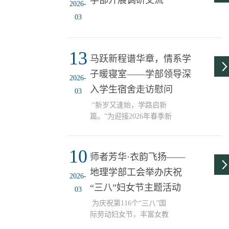
学部开展调研交流
授聘书。地理学部领导班
2026-
子成员和地理信息科学系
03
教师参加聘任仪式。地理
学部党委书记苏睿先详细
介绍了学部学科建设、人
13
才培养、科研创新与社会
马跃新程谱华章，情系学
服务等方面的发展情况，
子暖寝室——学部领导深
2026-
希望两个教授在“十五五”
入学生宿舍走访慰问
期间助力学部事业发展，
03
范生宏、张志军两位特聘
“新岁又逢始，学路启新
教授分别发言，表示将充
篇。”为迎接2026年春季新
分发挥自身资源与专业...
学期，引导学生以昂扬姿
态投入学习生活，营造温
10
馨有序的宿舍氛围，地理
师者芳华·衣韵飞扬——
学部领导班子成员、辅导
地理学部工会举办庆祝
员及相关老师深入学生宿
2026-
舍，走访慰问返校同学，
“三八”妇女节主题活动
03
送去关怀与问候。走访
为庆祝第116个“三八”国
中，领导老师与同学们亲
际劳动妇女节，丰富女教
切交谈、细致问询，悉心
职工的精神文化生活，展
了解大家的返校行程、假