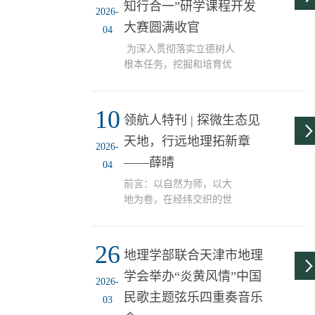
知行合一”研学课程开发
“专题讲座+互动实践”双线
2026-
模式，让同学们在听讲与
大赛圆满收官
04
动手绘图中沉浸式读懂京
为深入贯彻落实立德树人
津冀协同发展的时...
根本任务，挖掘和培育优
秀创新实践成果，充分发
挥我校学科优势与师范特
10
色，近日，地理学部成功
领航人特刊 | 探微生态见
举办天津师范大学“实践育
天地，行远地理拓新章
人·知行合一”研学课程开
2026-
发大赛，鼓励学生立足专
——薛晴
04
业、知行合一，在研学实
前言：以自然为师，以大
践中运用所学、锤炼能
地为卷，在经纬交织的世
力，成长为新时代所需的
界里，寻找属于自己的坐
卓越教育人才。自赛事启
标。她是薛晴，天津师范
动以来，大赛累计收到参
26
大学自然地理学硕士研究
赛作品49份，吸引全校200
地理学部联合天津市地理
生，在科研与实践的土壤
余名学生踊跃参与。经初
学会举办“炎黄风情”中国
中踏实成长，于2025年荣
赛专家函评与持续打磨优
2026-
获国家奖学金。这条路，
民歌主题弦乐四重奏音乐
化，决赛环节，一等奖3
03
是她用脚步、数据与思
项、二等奖5项、三等奖...