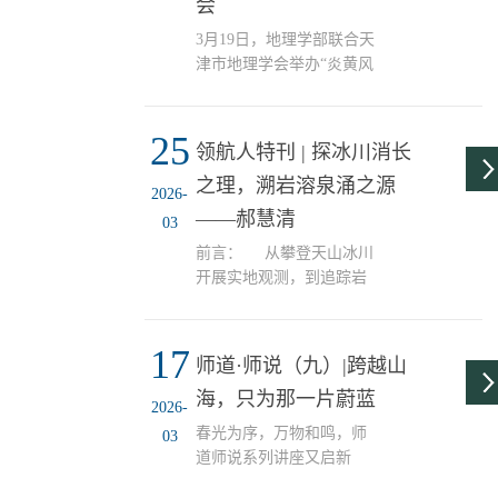
会
考，一步步走出来的地理
人生。 个人简介：薛晴，
3月19日，地理学部联合天
天津师范大学地理学部
津市地理学会举办“炎黄风
2023级自然地理学硕士研
情”中国民歌主题弦乐四重
究生，师从莫训强老师，
奏音乐会，天津市地理学
研究方向聚焦环渤海湿地
25
会副理事长汪东川教授、
领航人特刊 | 探冰川消长
生态系统与生物多样性。
天津市地理学会艺术地理
之理，溯岩溶泉涌之源
她笃学不倦，连续两年获
专业委员会部分成员代表
2026-
评一等学业奖学金，并于
以及地理学部领导班子成
——郝慧清
03
2025...
员出席音乐会，来自校内
前言： 从攀登天山冰川
外120名师生代表齐聚一
开展实地观测，到追踪岩
堂，共同聆听这场跨越山
溶地下水的补排路
河的艺术盛宴，感受地理
径。 从津门师大的学术
空间与音乐艺术的深度对
17
沉淀，到滑铁卢大学的国
话。汪东川教授在致辞中
师道·师说（九）|跨越山
际交流。 她致力于以可
向新成立的艺术地理专业
海，只为那一片蔚蓝
解释性深度学习解析气候
委员会表示祝贺，他表
2026-
变化背景下寒区与岩溶区
示，此次音乐会让广大师
春光为序，万物和鸣，师
03
水文过程的响应与演化规
生深刻感受到音乐与地...
道师说系列讲座又启新
律。 在冰川与泉群的研
篇。为点燃学子科研热
究征途中，她始终笃行深