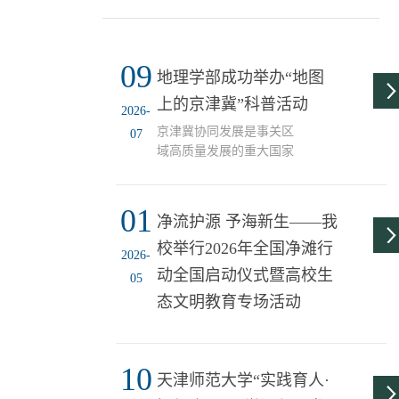
09
地理学部成功举办“地图
上的京津冀”科普活动
2026-
京津冀协同发展是事关区
07
域高质量发展的重大国家
战略，也是新时代培育新
质生产力的核心抓手。为
01
引导青年学生跳出书本、
净流护源 予海新生——我
立足区域、读懂发展，直
校举行2026年全国净滩行
观感知京津冀城市群的空
2026-
间格局、产业分工与协同
动全国启动仪式暨高校生
05
优势，近日，天津师范大
态文明教育专场活动
学地理学部联合天津师范
大学地理科普基地成功举
办“地图上的京津冀——区
域协同发展与新质生产力
10
天津师范大学“实践育人·
科普活动”。活动创新采用