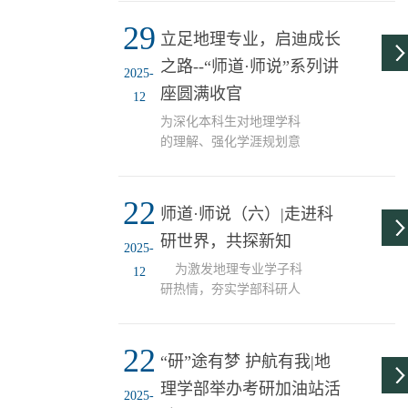
情，明晰学术发展方向，
耕，探索AI赋能水文的更
29
地理学部于3月11日在劝学
立足地理专业，启迪成长
多可能。个人简介： 郝慧
楼A113举办“师道·师说”第
清，女，汉族，中共党
之路--“师道·师说”系列讲
九讲主题讲座。本次活动
2025-
员，2022级地理学博士。
诚邀地理学部青年教师高
座圆满收官
12
专业排名第一，围绕气候
爽主讲，地理学部2025级
变化背景下水资源演变机
为深化本科生对地理学科
本科大一学生参加，学部
理这一科学问题，持续...
的理解、强化学涯规划意
党委副书记刘亮主持。高
识、促进师生深度交流，
爽老师围绕自我教育及科
地理学部于12月17日同步
研工作经历、主持的相关
22
举办“师道·师说”系列第七
科研项目、主要学术论文
师道·师说（六）|走进科
讲与第八讲，分别邀请青
成果以及指导学生论文与
研世界，共探新知
年教师陈小强与教授孟伟
竞赛等四大维度展开介
2025-
庆担任主讲，2024级、
绍，充分展现了其深厚的
为激发地理专业学子科
12
2025级全体本科生参与，
学术积淀与丰富的育人经
研热情，夯实学部科研人
为本学期“师道·师说”系列
验...
才培养基础，充分发挥青
讲座画上圆满句号。第七
年教师示范引领作用，12
讲：从地理学子到青年教
22
月10日，“师道·师说”系列
“研”途有梦 护航有我|地
师的求索之路在劝学楼
主题讲座第六讲在我校劝
A111，陈小强老师以“从地
理学部举办考研加油站活
学楼A111顺利开讲。本次
2025-
理学子到青年教师的求索