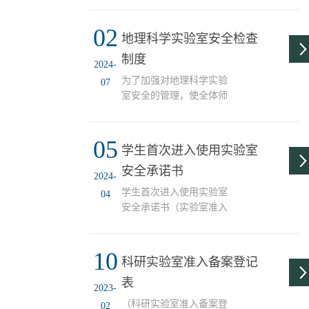
02
地理科学实验室安全检查
制度
2024-
为了加强对地理科学实验
07
室安全的管理，使全体师
生牢固树立“安全第一”的
理念，保证教学、科研人
05
员安全健康，实验室和办
学生首次进入使用实验室
公室等环境、仪器设备、
安全承诺书
化学药品状态良好可控，
2024-
特制定学院安全检查制
学生首次进入使用实验室
04
度。一、检查形式（一）
安全承诺书（实验室准入
学院实验室、办公室等安
许可书） 申请进入实验室
全责任人或项目负责人开
名称：参加培训日期： 课
展日常检查，并填写相关
10
程（项目）名称：专
科研实验室准入备案登记
检查记录。（二）学院危
业： 依据《天津市高等
化品专项整治领导小组组
表
学校实验室安全管理办
2023-
织定期检查（每月底）、
法》、《天津市高等学校
（科研实验室准入备案登
02
不定期专项抽查。（三）