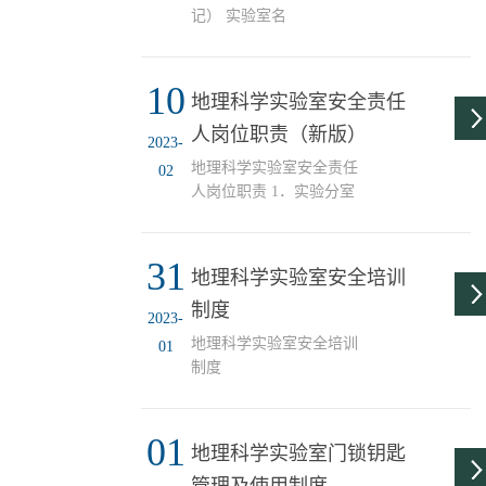
实验室危险化学品安全管
记） 实验室名
学院危化...
理办法》和《天津师范大
称： 房间
学实验室安全管理办法》
号： 负责人： 科研项
（市、校级相关法规制
10
目名称 学生名单 学生范
地理科学实验室安全责任
度，见校国资处网站）、
围(学院、专业、班级) 参
《地理与环境科学学院安
人岗位职责（新版）
加人数 培训日期 培训
2023-
全管理制度》，首次进入
人 培训内容 考核方式□免
地理科学实验室安全责任
02
实验室的人员需要接受安
考 □抽查 □笔试
人岗位职责 1．实验分室
全教育培训。本人承诺在
□机考准入要求□需填写责
安全责任人姓名及紧急联
通过学院安全考试和培训
任书、安全承诺书 □无
系电话悬挂于实验室内明
的基础...
需承诺备注责任书、承诺
31
显处。2．熟悉实验室工作
地理科学实验室安全培训
书提交期限： 年 月
的管理规程，协同实验教
日 填表人
制度
师制定本室安全操作规
2023-
签字： 年
程、防火和防盗等安全管
地理科学实验室安全培训
01
月 日 注：1. 项目负责人
理细则，对学生进行安全
制度
签...
教育。3、确保实验室内
水、电、排气、消防、电
教设备、课桌凳等固定设
01
地理科学实验室门锁钥匙
施的正常使用。保持室内
清洁卫生和过道畅通。4．