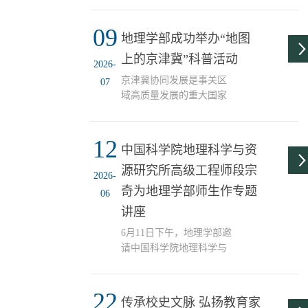
冀生态文明发展研究院
09
070501自然地理学0705Z1
地理学部成功举办“地图
环境地理学博导、硕导2常
上的京津冀”科普活动
慧宾天津师范大学数学科
2026-
学学院070503地图学与地
京津冀协同发展是事关区
07
理信息系统博导、硕导3陈
域高质量发展的重大国家
莉天津师范大学地理学部
战略，也是新时代培育新
0705Z1环境地理学070501
质生产力的核心抓手。为
自然地理学博导、硕导4崔
12
引导青年学生跳出书本、
中国科学院地理科学与资
铁军天津师范大学地理学
立足区域、读懂发展，直
部070503地图学与地理信
源研究所高级工程师段宗
观感知京津冀城市群的空
2026-
息系统博导、硕导5郭继发
间格局、产业分工与协同
奇为地理学部师生作专题
06
天津师范大学地理学部
优势，近日，天津师范大
讲座
070503地图学与地理信息
学地理学部联合天津师范
系统博导、硕导6郝永红...
大学地理科普基地成功举
6月11日下午，地理学部邀
办“地图上的京津冀——区
请中国科学院地理科学与
域协同发展与新质生产力
资源研究所高级工程师、
科普活动”。活动创新采用
《地理研究》编辑部主任
“专题讲座+互动实践”双线
22
段宗奇围绕科技期刊中常
传承校史文脉 弘扬教育家
模式，让同学们在听讲与