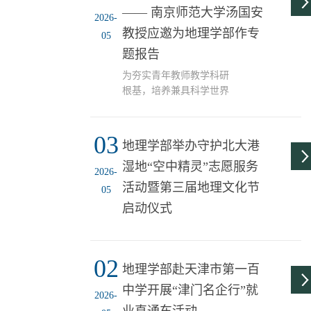
传统。她从学校前身的创
—— 南京师范大学汤国安
国大学生地理科技创新大
2026-
业...
赛部内选拔赛，从中选拔
教授应邀为地理学部作专
05
优秀作品参加“新蚁族杯”
题报告
第九届中国高校地理科学
展示大赛。大赛消息一经
为夯实青年教师教学科研
发布，便收获多组学子踊
根基，培养兼具科学世界
跃报名。此次学部内选拔
观与辩证思维的地理学科
共有20个小组报名，包括
人才，2026 年5月8日上
12个自然地理组与8个人文
03
午，一场以“地理学研究与
地理学部举办守护北大港
地理组，总计78名学子参
教学中的科学辩证观”为核
湿地“空中精灵”志愿服务
与其中。各团队紧扣大赛
心的青年教师教学与科研
2026-
主题，立足学科前沿...
能力提升专题分享会在我
活动暨第三届地理文化节
05
学部顺利举办。南京师范
启动仪式
大学汤国安教授作专题分
享，地理学科青年教师及
研究生代表参会学习。汤
国安教授在报告中强调，
02
地理学部赴天津市第一百
首先，要站在学科发展高
中学开展“津门名企行”就
度看融合。要将马克思主
2026-
义哲学的矛盾观、联系