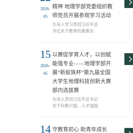
见的问题地图及处理对策
精神 地理学部党委组织教
动手绘图中沉浸式读懂京
作专题讲座，100余名师生
2026-
津冀协同发展的时...
到场聆听学习。讲座中，
师党员开展参观学习活动
05
段宗奇对《地理研究》期
为深入学习贯彻习近平总
刊进行全面介绍，围绕科
书记关于教育的重要论
技期刊中常见的问题地图
述，扎实推进树立和践行
及处理对策展开深度剖
正确政绩观学习教育，传
析。他结合案例阐释地图
15
承学校办学文脉，厚植教
的定义与发展历程，强调
以赛促学育人才，以创赋
育家精神，强化教师党员
地图对地理学研究的重要
能强专业——地理学部开
党性修养与责任担当，5月
意义。通过国内外真实案
2026-
14日，地理学部党委组织
展“新蚁族杯”第九届全国
例，他揭示了错误地图引
05
教师党员赴校史馆、教育
发的学术风险，并明确
大学生地理科技创新大赛
家精神培育弘扬研究实践
中...
部内选拔赛
中心开展主题参观学习活
动，重温校史记忆，感悟
为深入贯彻习近平总书记
师者初心。 参观过程中，
关于科教兴国、人才强国
地理学部2404班讲解员林
的重要论述，响应新时代
雅涵结合校史馆展陈内
地理学科创新发展要求，
容，详细讲述了学校的发
14
地理学部于2026年5月13日
守教育初心 助青年成长
展脉络、办学成就和优良
在劝A203开展了第九届全