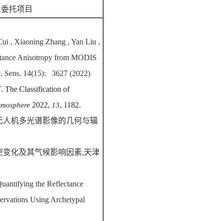
业委托项目
ui , Xiaoning Zhang , Yan Liu ,
ectance Anisotropy from MODIS
te. Sens. 14(15): 3627 (2022)
. The Classification of
2022,
, 1182.
tmosphere
13
无人机多光谱影像的几何与辐
空变化及其气候影响因素
,
天津
Quantifying the Reflectance
ervations Using Archetypal