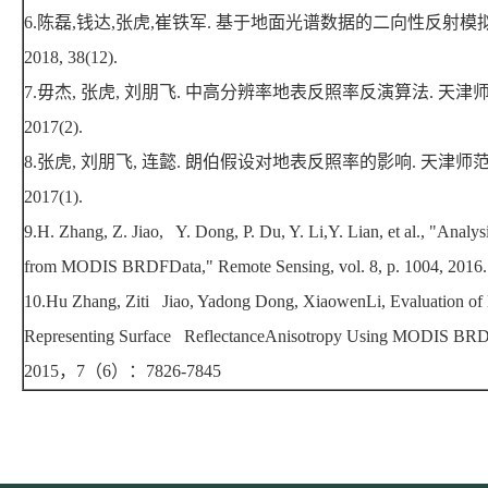
6.
陈磊
,
钱达
,
张虎
,
崔铁军
.
基于地面光谱数据的二向性反射模
2018, 38(12).
7.
毋杰
,
张虎
,
刘朋飞
.
中高分辨率地表反照率反演算法
.
天津
2017(2).
8.
张虎
,
刘朋飞
,
连懿
.
朗伯假设对地表反照率的影响
.
天津师
2017(1).
9.H. Zhang, Z. Jiao, Y. Dong, P. Du, Y. Li,Y. Lian, et al., "Anal
from MODIS BRDFData," Remote Sensing, vol. 8, p. 1004, 2016.
10.Hu Zhang, Ziti Jiao, Yadong Dong, XiaowenLi, Evaluation of
Representing Surface ReflectanceAnisotropy Using MODIS BR
2015
，
7
（
6
）：
7826-7845