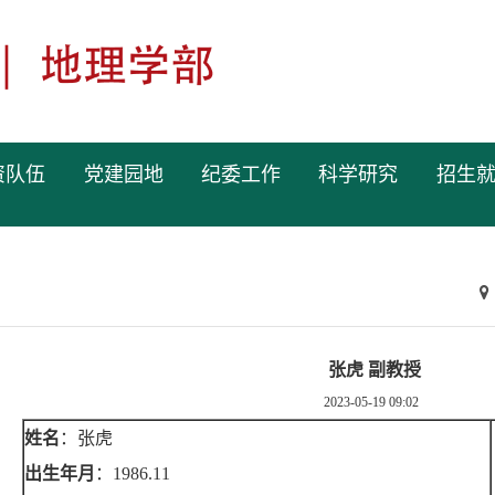
资队伍
党建园地
纪委工作
科学研究
招生
张虎 副教授
2023-05-19 09:02
姓名
：张虎
出生年月
：
1986.11