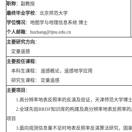
职称
：副教授
最终毕业学校
：北京师范大学
学位情况
：地图学与地理信息系统 博士
个人邮箱
：
huzhang
@tjnu.edu.cn
主要研究方向
：
定量遥感
主要担任课程
：
本科生课程： 遥感概论，遥感地学应用
研究生课程： 定量遥感
主要项目
：
1.
高分辨率地表反照率的反演及验证，天津师范大学博
2.
全球先验
BRDF
知识库的构建及高分辨率地表反照率的
项目
3.
面向观测信息量不足时地表反照率反演算法研究，国