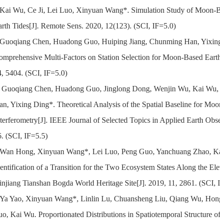
.Kai Wu, Ce Ji, Lei Luo, Xinyuan Wang*. Simulation Study of Moon-B
arth Tides[J]. Remote Sens. 2020, 12(123). (SCI, IF=5.0)
.Guoqiang Chen, Huadong Guo, Huiping Jiang, Chunming Han, Yixing
omprehensive Multi-Factors on Station Selection for Moon-Based Earth
4, 5404. (SCI, IF=5.0)
. Guoqiang Chen, Huadong Guo, Jinglong Dong, Wenjin Wu, Kai Wu,
an, Yixing Ding*. Theoretical Analysis of the Spatial Baseline for M
nterferometry[J]. IEEE Journal of Selected Topics in Applied Earth Ob
. (SCI, IF=5.5)
.Wan Hong, Xinyuan Wang*, Lei Luo, Peng Guo, Yanchuang Zhao, K
entification of a Transition for the Two Ecosystem States Along the El
injiang Tianshan Bogda World Heritage Site[J]. 2019, 11, 2861. (SCI, 
.Ya Yao, Xinyuan Wang*, Linlin Lu, Chuansheng Liu, Qiang Wu, Hong
o, Kai Wu. Proportionated Distributions in Spatiotemporal Structure of