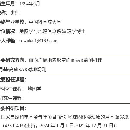
出生年月
：
1
994
年
6月
职称
：讲师
最终毕业学校
：中国科学院大学
学位情况
：地图学与地理信息系统
理学博士
个人邮箱
：
scwukai
1@163.
com
主要研究方向
：面向广域地表形变的
InSAR监测机理
月基
/高轨S
AR
对地观测
主要担任课程
：
本科生课程：
地图学
研究生课程：
主要科研项目
：
.
国家自然科学基金青年项目
“针对地球固体潮现象的月基
InS
(42301403)(主持，2024 年 1 月 1 日-2025 年 12 月 31 日)
；