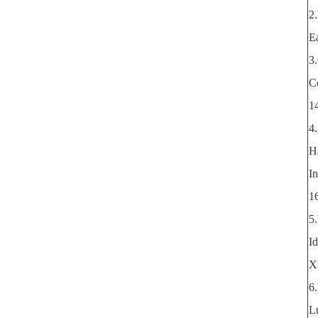
2
E
3
C
1
4
H
I
16
5
Id
X
6
Lu