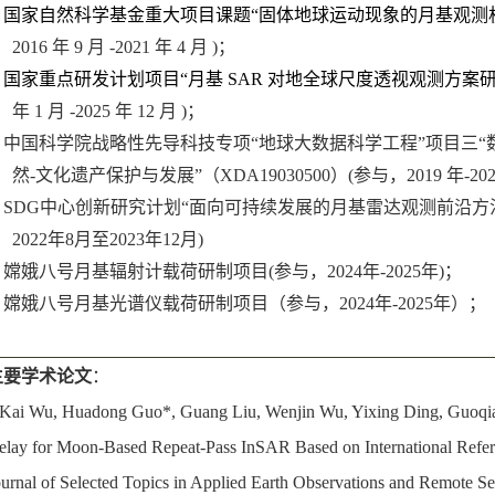
.
国家自然科学基金重大项目课题
“固体地球运动现象的月基观测
2016 年 9 月 -2021 年 4 月 )
；
.
国家重点研发计划项目
“月基
SAR
对地全球尺度透视观测方案
年 1 月 -2025 年 12 月 )
；
.
中国科学院战略性先导科技专项
“地球大数据科学工程”项目三“
然
-文化遗产保护与发展”（XDA19030500）(
参与
，
2019 年-20
.
S
DG
中心创新研究计划
“面向可持续发展的月基雷达观测前沿方
2022年8月至2023年12月)
.
嫦娥八号月基辐射计载荷研制项目
(参与，2
024
年
-
2025
年
)
；
.
嫦娥八号月基光谱仪载荷研制项目（参与，
2
024
年
-
2025
年）；
主要学术论文
：
.Kai Wu, Huadong Guo*, Guang Liu, Wenjin Wu, Yixing Ding, Guoqian
elay for Moon-Based Repeat-Pass InSAR Based on International Refer
ournal of Selected Topics in Applied Earth Observations and Remote Se