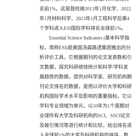
名前
1%
，这是我校继
2013
年
1
月化学、
2022
年
1
月材料科学、
2023
年
1
月工程科学后第
4
个学科进入
ESI
国际学科排名全球前
1%
。
Essential Science Indicators (
基本科学指
标，简称
ESI)
是美国汤森路透集团推出的分
析评价工具，它根据期刊的论文发表数和引
文数据，探究科研绩效统计和科学
/
学科发
展趋势的数据，提供对科学家、研究机构期
刊论文排名的数据，是用以评价大学和科研
机构国际学术水平及影响的重要指标。它以
学科专业领域为单元，以
10
年为
1
个周期对
全球所有大学及科研机构的
SCI
、
SSCI
论文
及被引情况等进行统计和比较，给出排名进
入全球前
1%
的大学及科研机构的排序，数