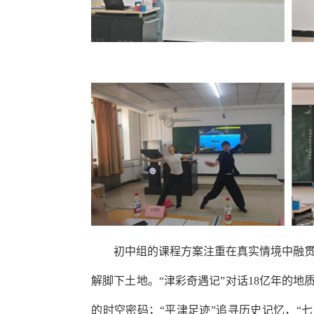
初中组的课程方案注重在真实情境中融
解脚下土地。“津彩奇遇记”对话
18
亿年的地质
的时空密码；“平津足迹”追寻历史记忆，“七