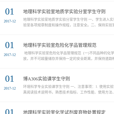
禁玩游戏，严禁访问和发布色情、反动内容。违规者按国
01
严肃处理。2．计算机机房内的设备，未经院主管领导同
地理科学实验室地质学实验分室学生守则
准搬出或挪作
地理科学实验室地质学实验分室学生守则 一、学生进入
2017-12
验室各项规章制度和操作规程，注意安全。二、保持实验
高声喧哗、吸烟、饮食，违者视情节轻重予以学院通报批
了解实验项目，明确实验目的、步骤和方法，实验中认真
01
范和讲解。严格按照实验教师要求操作设备。四、爱护实
地理科学实验室危险化学品管理规范
等，使用完放回原处。...
地理科学实验室危险化学品管理规范 (一)不同品种的化
2017-12
放，并不可超量储存并保持一定的安全距离，并保持道路畅
存。(二)化学试剂危险物品保存时要避免混存。不同灭火
不允许在同一地点存放。能自燃或遇水燃烧的物品不得与
01
(三)对于遇水易爆，遇高温、低温、暴晒会发生分解的化
博A306实验课学生守则
化气体分别不得在潮湿、易积水、高温处、低温处贮存，不.
环境科学专业实验课学生守则 一、注意事项：1. 使用实
2017-12
真阅读技术说明书，熟悉技术指标、工作性能、使用方法
照仪器使用说明书的规定步骤进行操作。2. 初次使用实
在任课教师指导下进行操作，熟练掌握后方可进行独立操作
01
仪器设备及器材，要布局合理，摆放整齐，便于操作，观察
地理科学实验室化学试剂废弃物处置规定