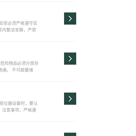
家相关法规法律予以
意，任何单位和个人不
实验室必须严格遵守实
室内整洁安静，严禁
评或停课处理。三、
观察听取实验教师示
验仪器、标本、模型
学危险物品必须分类存
通。 不可超量储
性质的化学危险物品
易燃易爆物品同存。
学危险物品，以及液
..
验室仪器设备时，要认
、注意事项，严格遵
验室仪器设备时，必须
。3. 实验时使用的
及记录等。4. 电子