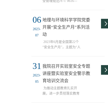
全管理规范JY/T 0616—
2023》已于2023年6月26日
发布，自发布之日起施
06
行。按照《市教委 市消防
地理与环境科学学院党委
救援总队<关于做好高等
开展“安全生产月”系列活
学校实验室消防安全管理
2023-
规范>贯彻工作的通知》
动
07
（津教安函〔2023〕27
2023年6月是全国第22个
号）要求，为营造良好的
“安全生产月”，主题为“人
实验室消防安全环境，有
人讲安全，个个会应急”。
效提升师生消防安全素质
为贯彻落实党的二十大精
和自防自救能力，学校即
31
神，推动主题教育深入开
日起开展贯彻落实《高等
我院召开实验室安全专题
展，进一步推动习近平总
学校实验室消防安全管理
讲座暨实验室安全警示教
书记关于安全生产工作的
规范》工作。现制定有关
2023-
重要论述入脑入心，守住
育培训交流会
实施方案如下。一、指导
05
学院“安全红线”，防范安
思想以习近平新时代中国
为推动主题教育扎实开
全生产风险，切实提高平
特色...
展，进一步贯彻落实教育
安校园建设工作水平，按
部、市教委以及学校关于
照市委、市政府和市教育
加强实验室安全管理工作
两委关于加强安全生产工