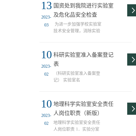
13
的指示精神，切实提高实
作的决策部署，结合我校
国资处到我院进行实验室
验室安全管理水平，提升
有关工作要求，地理与环
及危化品安全检查
我院师生实验室安全意
境科学学院党委组织开展
2023-
识，5月25日下午，我院召
“安全生产月”系列活动。
为进一步加强学校实验室
03
开实验室安全专题讲座暨
以主题教育开...
技术安全管理，消除实验
实验室安全警示教育培训
室恢复使用后的安全隐
交流会。国资处副处长落
患，保障春季开学后实验
巨福以“高校师生提升实验
10
室安全运行，根据学校
科研实验室准入备案登记
室安全意识和安全能力的
《关于开展2023年春季开
途径探讨”为题作专题讲
表
学实验室及危化品安全检
2023-
座，并对我院师生开展安
查的通知》精神，3月8日
（科研实验室准入备案登
02
全警示教育培训。院党委
上午，国资处王欣处长带
记） 实验室名
书记姜德红，国资处有关
领国资处、保卫处相关同
称： 房间
负责同志，我院负责实
志，对我院地理科学实验
号： 负责人： 科研项
验...
室和地理空间信息技术工
10
目名称 学生名单 学生范
地理科学实验室安全责任
程中心进行了安全检查。
围(学院、专业、班级) 参
我院重点部位的化学品、
人岗位职责（新版）
加人数 培训日期 培训
2023-
气体钢瓶、个人防护用品
人 培训内容 考核方式□免
地理科学实验室安全责任
02
等各项目均符合安全要
考 □抽查 □笔试
人岗位职责 1．实验分室
求。
□机考准入要求□需填写责
安全责任人姓名及紧急联