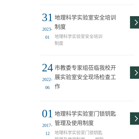
任书、安全承诺书 □无
系电话悬挂于实验室内明
需承诺备注责任书、承诺
31
显处。2．熟悉实验室工作
地理科学实验室安全培训
书提交期限： 年 月
的管理规程，协同实验教
日 填表人
制度
师制定本室安全操作规
2023-
签字： 年
程、防火和防盗等安全管
地理科学实验室安全培训
01
月 日 注：1. 项目负责人
理细则，对学生进行安全
制度
签...
教育。3、确保实验室内
水、电、排气、消防、电
教设备、课桌凳等固定设
24
市教委专家组莅临我校开
施的正常使用。保持室内
清洁卫生和过道畅通。4．
展实验室安全现场检查工
2022-
离开实验室前，须认真检
作
06
查实验室水电、门窗是否
关好，节假日须按规...
01
地理科学实验室门锁钥匙
管理及使用制度
2017-
地理科学实验室门锁钥匙
12