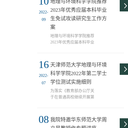
10
地理与环境科学学院推荐
区举行。在我院莫训强、
2023年优秀应届本科毕业
梁玉斌、王海涛三位老师
2022-
的指导下，地理科学（师
生免试攻读研究生工作方
09
范）专业2101班李玉敏荣
案
获二等奖，莫训强获优秀
指导教师。参赛选手和指
地理与环境科学学院推荐
导教师 本次大赛共吸引了
2023年优秀应届本科毕业
来自全国30个省级行政区
生免试攻读研究生工作方
的1163名师生报名参赛，
案 推荐优秀应届本科毕业
初赛作品共计578件，其中
16
生免试攻读研究生（以下
天津师范大学地理与环境
在校学生组作品418件。经
简称推免）是研究生多元
科学学院2022年第二学士
过大赛组委会的初审与终
招生体系的重要组成部
2022-
评，共遴选出155...
分，是加强拔尖创新人才
学位测试实施细则
07
选拔，提高研究生招生质
为落实《教育部办公厅关
量的重要举措，也是促进
于在普通高校继续开展第
和激励在校本科生勤奋学
二学士学位教育的通知》
习、全面发展的有效机
（教高厅函〔2020〕9号）
制。推免工作要坚持全面
08
和《教育部办公厅关于进
衡量、以德为先、科学遴
我院特邀华东师范大学周
一步做好第二学士学位教
选、严格管理的原则，充