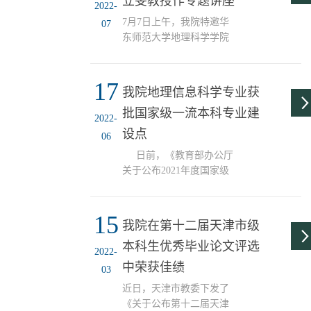
立旻教授作专题讲座
育有关工作的通知》（教
分保障学生自主报考，充
2022-
高厅函〔2021〕8号）文件
分保障学生申诉渠道畅
7月7日上午，我院特邀华
07
精神，给予高校毕业生更
通。按照《天津师范大学
东师范大学地理科学学院
多再学习机会，增强学生
推荐 2...
副院长周立旻教授作了题
就业创业能力，根据学校
为“聚焦地理学科特色，构
下发的《关于做好我校
17
建地理学课程思政体系”的
我院地理信息科学专业获
2022年第二学士学位测试
专题学术讲座，我院全体
工作的通知》和《天津师
批国家级一流本科专业建
教师通过线上线下方式参
2022-
范大学2022年第二学士学
加了本次讲座活动。周教
设点
06
位测试及录取工作方
授主要围绕课程思政教学
案》，结合我院2022年第
日前，《教育部办公厅
改革的背景，结合专业类
二学士学位招生工作，特
关于公布2021年度国家级
课程思政的设计、野外实
制定...
和省级一流本科专业建设
习课程教学实践与效果等
点名单的通知》印发，我
三个方面，深入解读了如
15
院地理信息科学专业入选
何围绕地理学专业特色，
我院在第十二届天津市级
国家级一流本科专业建设
强化师生使命担当、构建
本科生优秀毕业论文评选
点。这是继我院地理科学
野外实践教学课程体系。
2022-
专业国家级一流本科专业
中荣获佳绩
周教授提出高水平科研支
03
建设点获批后我院专业建
撑应该成为高校课程...
近日，天津市教委下发了
设的又一重大突破。 我
《关于公布第十二届天津
院1993年开设GIS课程，